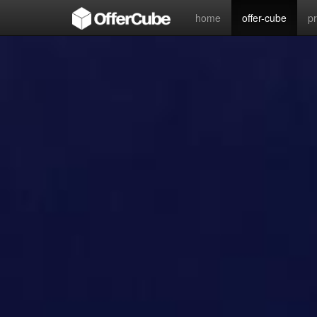
home
offer-cube
p