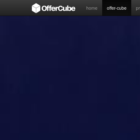
home
offer-cube
p