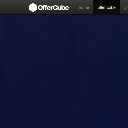
home
offer-cube
p