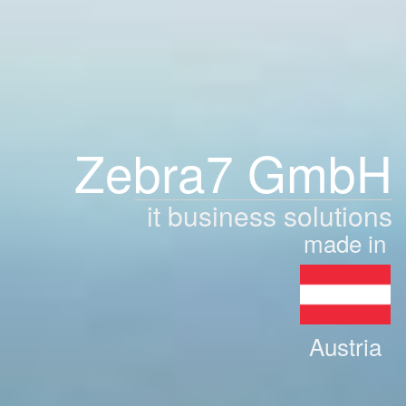
Zebra7 GmbH
it business solutions
made in
Austria