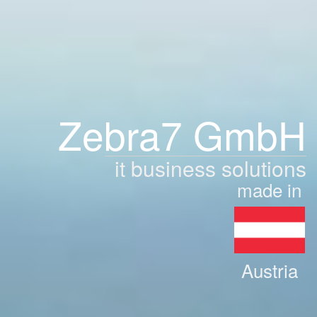
Zebra7 GmbH
it business solutions
made in
Austria