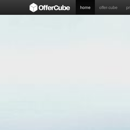
home
offer-cube
p