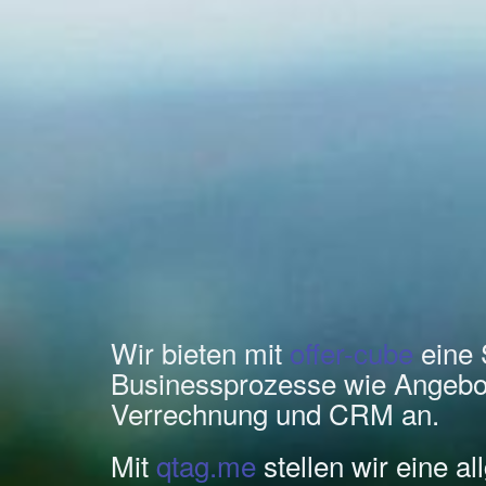
Wir bieten mit
offer-cube
eine 
Businessprozesse wie Angebo
Verrechnung und CRM an.
Mit
qtag.me
stellen wir eine a