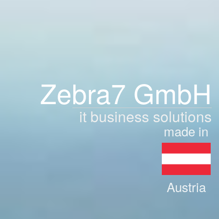
Zebra7 GmbH
it business solutions
made in
Austria