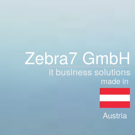
Zebra7 GmbH
it business solutions
made in
Austria