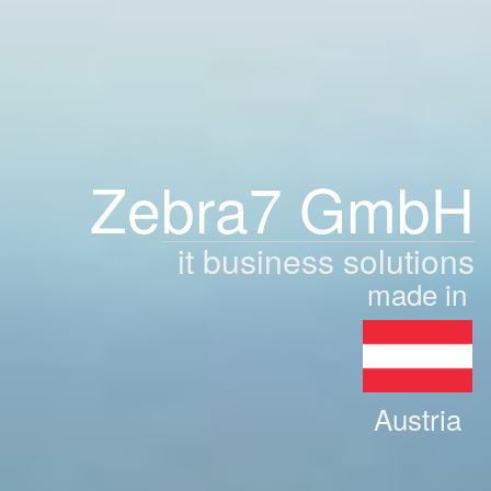
Zebra7 GmbH
it business solutions
made in
Austria