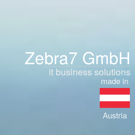
Zebra7 GmbH
it business solutions
made in
Austria