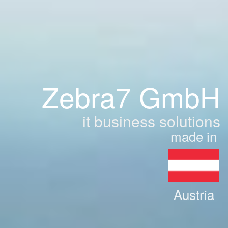
Zebra7 GmbH
it business solutions
made in
Austria