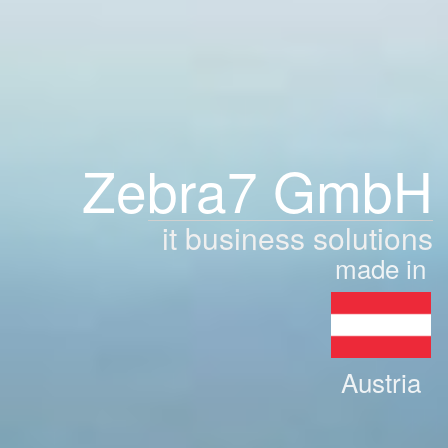
Zebra7 GmbH
it business solutions
made in
Austria