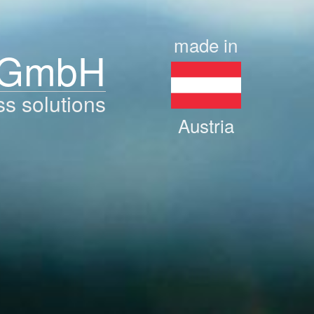
made in
 GmbH
ss solutions
Austria