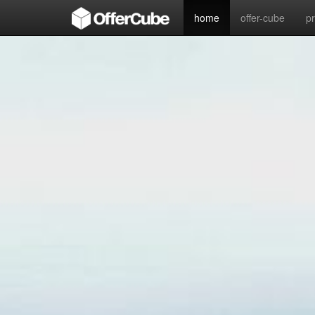
home
offer-cube
p