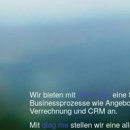
Wir bieten mit
offer-cube
eine 
Businessprozesse wie Angebo
Verrechnung und CRM an.
Mit
qtag.me
stellen wir eine a