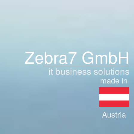
Zebra7 GmbH
it business solutions
made in
Austria