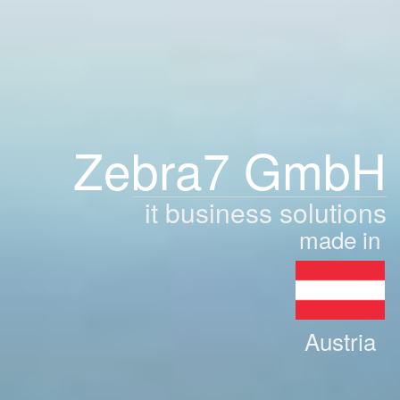
Zebra7 GmbH
it business solutions
made in
Austria