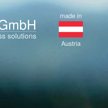
made in
 GmbH
ss solutions
Austria