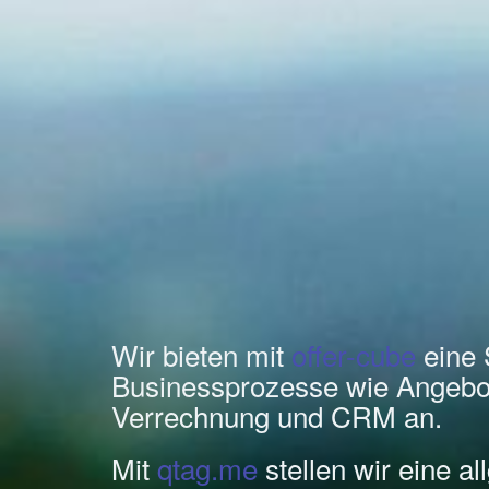
Wir bieten mit
offer-cube
eine 
Businessprozesse wie Angebo
Verrechnung und CRM an.
Mit
qtag.me
stellen wir eine a