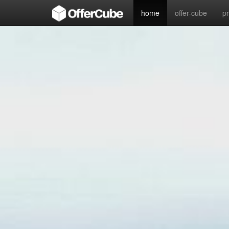
home
offer-cube
p