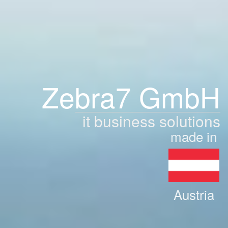
Zebra7 GmbH
it business solutions
made in
Austria