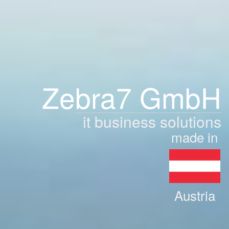
Zebra7 GmbH
it business solutions
made in
Austria