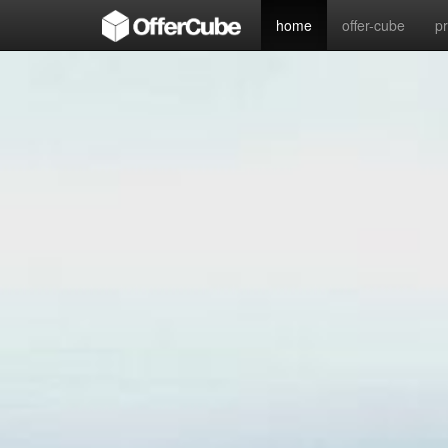
home
offer-cube
p