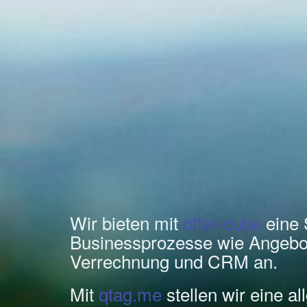
Wir bieten mit
offer-cube
eine 
Businessprozesse wie Angebo
Verrechnung und CRM an.
Mit
qtag.me
stellen wir eine a