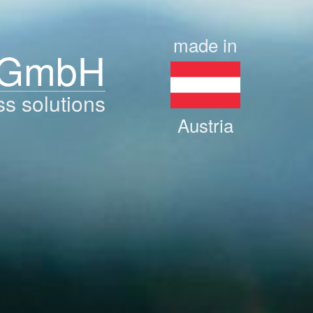
made in
 GmbH
ss solutions
Austria