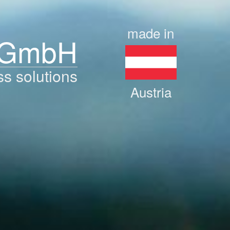
made in
 GmbH
ss solutions
Austria