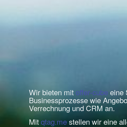
Wir bieten mit
offer-cube
eine 
Businessprozesse wie Angebo
Verrechnung und CRM an.
Mit
qtag.me
stellen wir eine a