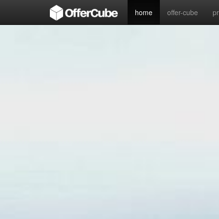
home
offer-cube
p