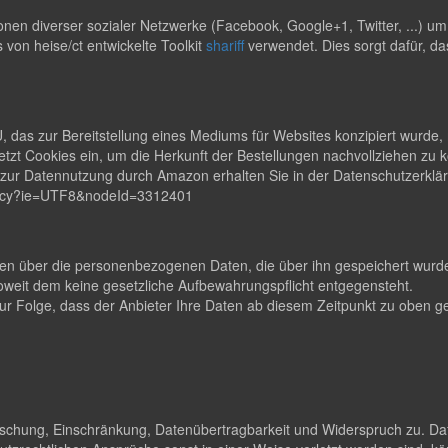
en diverser sozialer Netzwerke (Facebook, Google+1, Twitter, ...) u
s von heise/ct entwickelte Toolkit
shariff
verwendet. Dies sorgt dafür, da
s zur Bereitstellung eines Mediums für Websites konzipiert wurde, m
zt Cookies ein, um die Herkunft der Bestellungen nachvollziehen zu
en zur Datennutzung durch Amazon erhalten Sie in der Datenschutzerk
rivacy?ie=UTF8&nodeId=3312401
lten über die personenbezogenen Daten, die über ihn gespeichert wurden
eit dem keine gesetzliche Aufbewahrungspflicht entgegensteht.
t zur Folge, dass der Anbieter Ihre Daten ab diesem Zeitpunkt zu obe
Löschung, Einschränkung, Datenübertragbarkeit und Widerspruch zu. Da