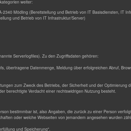
ategorien weiter:
2340 Mödling (Bereitstellung und Betrieb von IT Basisdiensten, IT Infr
lung und Betrieb von IT Infrastruktur/Server)
nannte Serverlogfiles). Zu den Zugriffsdaten gehören:
s, übertragene Datenmenge, Meldung über erfolgreichen Abruf, Brows
ertungen zum Zweck des Betriebs, der Sicherheit und der Optimierung de
er berechtigte Verdacht einer rechtswidrigen Nutzung besteht.
erson bestimmbar ist, also Angaben, die zurück zu einer Person verfo
dschaften oder welche Webseiten von jemandem angesehen wurden zä
rfüllung und Speicherung".