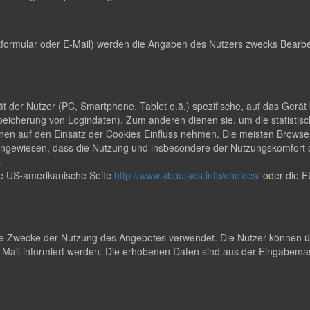
formular oder E-Mail) werden die Angaben des Nutzers zwecks Bearbei
rät der Nutzer (PC, Smartphone, Tablet o.ä.) spezifische, auf das Ger
peicherung von Logindaten). Zum anderen dienen sie, um die statisti
en auf den Einsatz der Cookies Einfluss nehmen. Die meisten Browser
uf hingewiesen, dass die Nutzung und insbesondere der Nutzungskomfor
.
ie US-amerikanische Seite
http://www.aboutads.info/choices/
oder die E
 Zwecke der Nutzung des Angebotes verwendet. Die Nutzer können übe
ail informiert werden. Die erhobenen Daten sind aus der Eingabemas