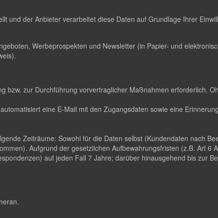
ellt und der Anbieter verarbeitet diese Daten auf Grundlage Ihrer Einw
ngeboten, Werbeprospekten und Newsletter (in Papier- und elektroni
eis).
llung bzw. zur Durchführung vorvertraglicher Maßnahmen erforderlich. O
automatisiert eine E-Mail mit den Zugangsdaten sowie eine Erinnerungs
folgende Zeiträume: Sowohl für die Daten selbst (Kundendaten nach B
ommen). Aufgrund der gesetzlichen Aufbewahrungsfristen (z.B. Art 6
pondenzen) auf jeden Fall 7 Jahre; darüber hinausgehend bis zur Been
 heran.