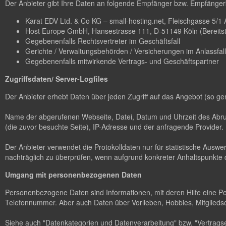
Der Anbieter gibt Ihre Daten an folgende Empfänger bzw. Empfängerk
Karat EDV Ltd. & Co KG – small-hosting.net, Fleischgasse 5/1 A-
Host Europe GmbH, Hansestrasse 111, D-51149 Köln (Bereitstel
Gegebenenfalls Rechtsvertreter im Geschäftsfall
Gerichte / Verwaltungsbehörden / Versicherungen im Anlassfall
Gegebenenfalls mitwirkende Vertrags- und Geschäftspartner
Zugriffsdaten/ Server-Logfiles
Der Anbieter erhebt Daten über jeden Zugriff auf das Angebot (so ge
Name der abgerufenen Webseite, Datei, Datum und Uhrzeit des Abruf
(die zuvor besuchte Seite), IP-Adresse und der anfragende Provider.
Der Anbieter verwendet die Protokolldaten nur für statistische Ausw
nachträglich zu überprüfen, wenn aufgrund konkreter Anhaltspunkte d
Umgang mit personenbezogenen Daten
Personenbezogene Daten sind Informationen, mit deren Hilfe eine P
Telefonnummer. Aber auch Daten über Vorlieben, Hobbies, Mitglie
Siehe auch "Datenkategorien und Datenverarbeitung" bzw. "Vertragse