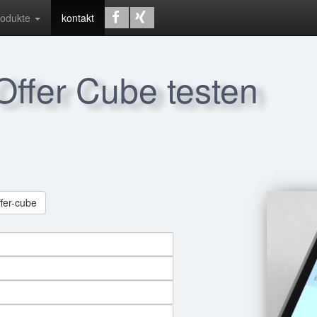
rodukte
kontakt
 Offer Cube testen
ffer-cube