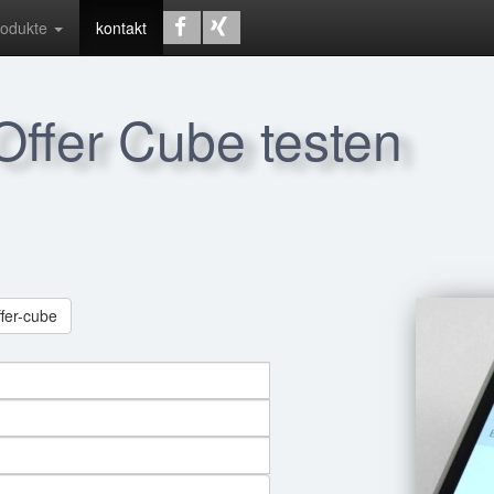
rodukte
kontakt
 Offer Cube testen
ffer-cube