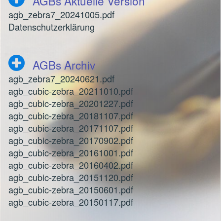
AGBs Aktuelle Version
agb_zebra7_20241005.pdf
Datenschutzerklärung
AGBs Archiv
agb_zebra7_20240621.pdf
agb_cubic-zebra_20211010.pdf
agb_cubic-zebra_20201227.pdf
agb_cubic-zebra_20181107.pdf
agb_cubic-zebra_20171107.pdf
agb_cubic-zebra_20170902.pdf
agb_cubic-zebra_20161001.pdf
agb_cubic-zebra_20160402.pdf
agb_cubic-zebra_20151120.pdf
agb_cubic-zebra_20150601.pdf
agb_cubic-zebra_20150117.pdf