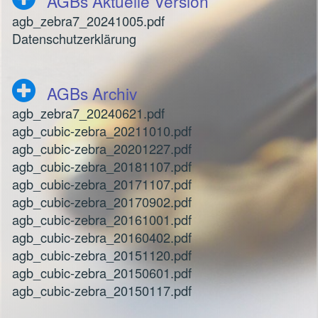
AGBs Aktuelle Version
agb_zebra7_20241005.pdf
Datenschutzerklärung
AGBs Archiv
agb_zebra7_20240621.pdf
agb_cubic-zebra_20211010.pdf
agb_cubic-zebra_20201227.pdf
agb_cubic-zebra_20181107.pdf
agb_cubic-zebra_20171107.pdf
agb_cubic-zebra_20170902.pdf
agb_cubic-zebra_20161001.pdf
agb_cubic-zebra_20160402.pdf
agb_cubic-zebra_20151120.pdf
agb_cubic-zebra_20150601.pdf
agb_cubic-zebra_20150117.pdf