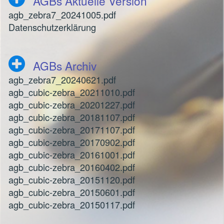
AGBs Aktuelle Version
agb_zebra7_20241005.pdf
Datenschutzerklärung
AGBs Archiv
agb_zebra7_20240621.pdf
agb_cubic-zebra_20211010.pdf
agb_cubic-zebra_20201227.pdf
agb_cubic-zebra_20181107.pdf
agb_cubic-zebra_20171107.pdf
agb_cubic-zebra_20170902.pdf
agb_cubic-zebra_20161001.pdf
agb_cubic-zebra_20160402.pdf
agb_cubic-zebra_20151120.pdf
agb_cubic-zebra_20150601.pdf
agb_cubic-zebra_20150117.pdf