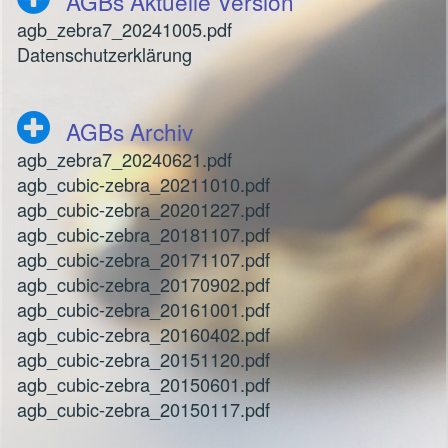
AGBs Aktuelle Version
agb_zebra7_20241005.pdf
Datenschutzerklärung
AGBs Archiv
agb_zebra7_20240621.pdf
agb_cubic-zebra_20211010.pdf
agb_cubic-zebra_20201227.pdf
agb_cubic-zebra_20181107.pdf
agb_cubic-zebra_20171107.pdf
agb_cubic-zebra_20170902.pdf
agb_cubic-zebra_20161001.pdf
agb_cubic-zebra_20160402.pdf
agb_cubic-zebra_20151120.pdf
agb_cubic-zebra_20150601.pdf
agb_cubic-zebra_20150117.pdf