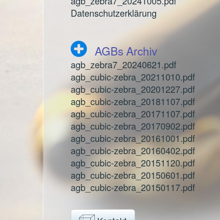
agb_zebra7_20241005.pdf
Datenschutzerklärung
AGBs Archiv
agb_zebra7_20240621.pdf
agb_cubic-zebra_20211010.pdf
agb_cubic-zebra_20201227.pdf
agb_cubic-zebra_20181107.pdf
agb_cubic-zebra_20171107.pdf
agb_cubic-zebra_20170902.pdf
agb_cubic-zebra_20161001.pdf
agb_cubic-zebra_20160402.pdf
agb_cubic-zebra_20151120.pdf
agb_cubic-zebra_20150601.pdf
agb_cubic-zebra_20150117.pdf