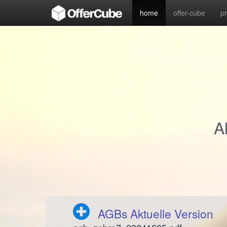
home
offer-cube
p
A
AGBs Aktuelle Version