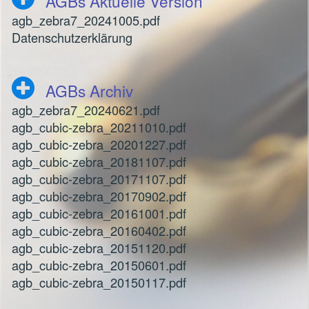
AGBs Aktuelle Version
agb_zebra7_20241005.pdf
Datenschutzerklärung
AGBs Archiv
agb_zebra7_20240621.pdf
agb_cubic-zebra_20211010.pdf
agb_cubic-zebra_20201227.pdf
agb_cubic-zebra_20181107.pdf
agb_cubic-zebra_20171107.pdf
agb_cubic-zebra_20170902.pdf
agb_cubic-zebra_20161001.pdf
agb_cubic-zebra_20160402.pdf
agb_cubic-zebra_20151120.pdf
agb_cubic-zebra_20150601.pdf
agb_cubic-zebra_20150117.pdf