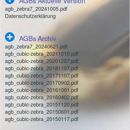
AGBs Aktuelle Version
agb_zebra7_20241005.pdf
Datenschutzerklärung
AGBs Archiv
agb_zebra7_20240621.pdf
agb_cubic-zebra_20211010.pdf
agb_cubic-zebra_20201227.pdf
agb_cubic-zebra_20181107.pdf
agb_cubic-zebra_20171107.pdf
agb_cubic-zebra_20170902.pdf
agb_cubic-zebra_20161001.pdf
agb_cubic-zebra_20160402.pdf
agb_cubic-zebra_20151120.pdf
agb_cubic-zebra_20150601.pdf
agb_cubic-zebra_20150117.pdf