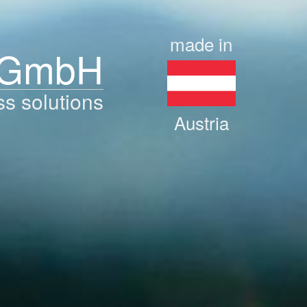
made in
 GmbH
ss solutions
Austria