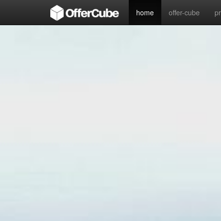
home
offer-cube
p