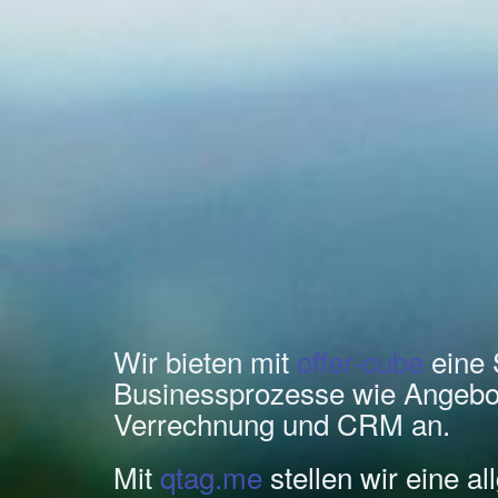
Wir bieten mit
offer-cube
eine 
Businessprozesse wie Angebo
Verrechnung und CRM an.
Mit
qtag.me
stellen wir eine a